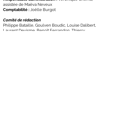
assistée de Maëva Neveux
Comptabilité :
Joëlle Burgot
Comité de rédaction
Philippe Bataille, Goulven Boudic, Louise Dalibert,
Laurent Devisme, Benoît Ferrandon, Thierry
Guidet, Philippe Guillotin,
Didier Guyvarc’h, Louis Raymond, Pierre Vionnet,
Laurent Théry, Jean-Louis Violeau
Association Mémoire et Débats
Président :
Éric Warin
Administrateurs :
Soizick Angomard, Jo Deniaud,
Thierry Guidet, Bernard Remaud, Emmanuel
Torlasco, Éric Warin
© 2026 Revue Place Publique
Mentions légales
Publicité
Contacts