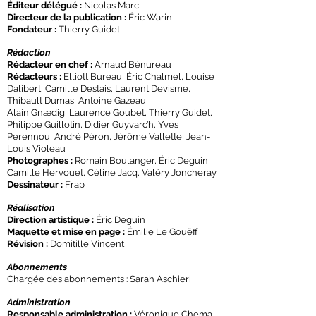
Éditeur délégué :
Nicolas Marc
Directeur de la publication :
Éric Warin
Fondateur :
Thierry Guidet
Rédaction
Rédacteur en chef :
Arnaud Bénureau
Rédacteurs :
Elliott Bureau, Éric Chalmel, Louise
Dalibert, Camille Destais, Laurent Devisme,
Thibault Dumas, Antoine Gazeau,
Alain Gnædig, Laurence Goubet, Thierry Guidet,
Philippe Guillotin, Didier Guyvarc’h, Yves
Perennou, André Péron, Jérôme Vallette, Jean-
Louis Violeau
Photographes :
Romain Boulanger, Éric Deguin,
Camille Hervouet, Céline Jacq, Valéry Joncheray
Dessinateur :
Frap
Réalisation
Direction artistique :
Éric Deguin
Maquette et mise en page :
Émilie Le Gouëff
Révision :
Domitille Vincent
Abonnements
Chargée des abonnements : Sarah Aschieri
Administration
Responsable administration :
Véronique Chema,