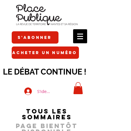
S'ABONNER
ACHETER UN NUMÉRO
LE DÉBAT CONTINUE !
S'identifier
tous les
sommaires
Page bientôt